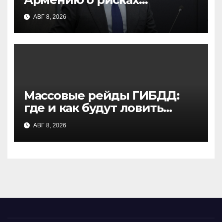
сближения с Западом:
АВГ 8, 2026
возможна судьба Грузии
Массовые рейды ГИБДД:
где и как будут ловить
нетрезвых водителей в
АВГ 8, 2026
ближайшие выходные