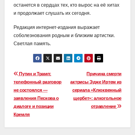
останется в сердцах тех, кто вырос на её хитах
и продолжает слушать их сегодня.
Редакция интернет-издания выражает
соболезнования родным и близким артистки.
Светлая память.
Навигация
Путин и Трамп:
Причина смерти
телефонный разговор
актрисы Эдже Иртем из
по
не состоялся —
сериала «Клюквенный
записям
заявления Пескова о
щербет»: алкогольное
диалоге и позиции
отравление
Кремля