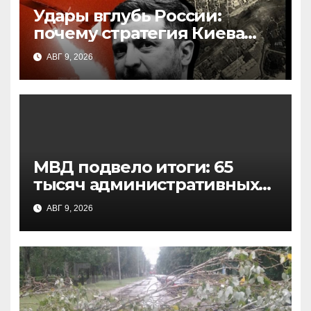
Удары вглубь России:
почему стратегия Киева
может дать обратный
АВГ 9, 2026
эффект
МВД подвело итоги: 65
тысяч административных
протоколов за полгода,
АВГ 9, 2026
половина — за наркотики