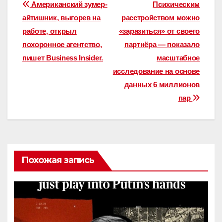
Навигация
Американский зумер-
Психическим
айтишник, выгорев на
расстройством можно
по
работе, открыл
«заразиться» от своего
записям
похоронное агентство,
партнёра — показало
пишет Business Insider.
масштабное
исследование на основе
данных 6 миллионов
пар
Похожая запись