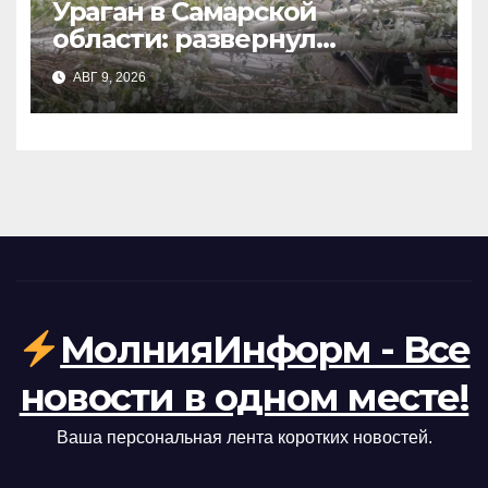
Ураган в Самарской
области: развернул
теплоход на Волге и сорвал
АВГ 9, 2026
крыши домов в Тольятти
МолнияИнформ - Все
новости в одном месте!
Ваша персональная лента коротких новостей.