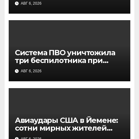
Москвы: атака БПЛА,
АВГ 6, 2026
движение остановлено
Система ПВО уничтожила
три беспилотника при
попытке атаки на Москву —
АВГ 6, 2026
заявление Собянина
Авиаудары США в Йемене:
сотни мирных жителей
стали жертвами, данные
АВГ 6, 2026