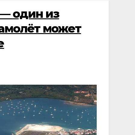
— один из
самолёт может
е