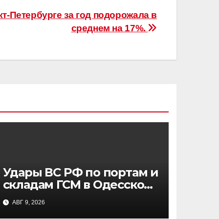
т-Петербурге за год подорожала в
среднем на 17%.
Удары ВС РФ по портам и
складам ГСМ в Одесской
области: цели и
АВГ 9, 2026
последствия