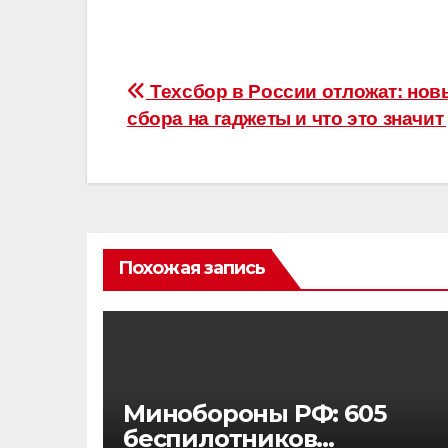
Навигация
Техсбор в России отложат: нов
сбора на гаджеты и что это значит
по
записям
Похожая запись
Минобороны РФ: 605
беспилотников