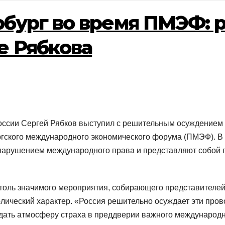
рбург во время ПМЭФ:
е Рябкова
оссии Сергей Рябков выступил с решительным осуждением а
гского международного экономического форума (ПМЭФ). В 
нарушением международного права и представляют собой п
столь значимого мероприятия, собирающего представителей
олический характер. «Россия решительно осуждает эти про
здать атмосферу страха в преддверии важного международ