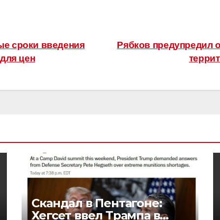
ые сроки введения
Рябков предупредил о
 для цен
терри
Скандал в Пентагоне:
Хегсет ввел Трампа в