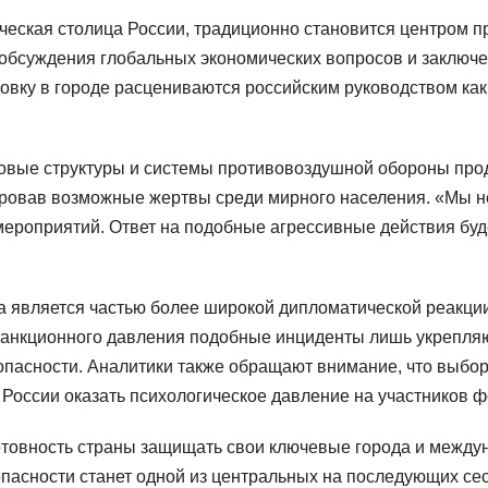
мическая столица России, традиционно становится центром 
бсуждения глобальных экономических вопросов и заключени
овку в городе расцениваются российским руководством ка
иловые структуры и системы противовоздушной обороны пр
ровав возможные жертвы среди мирного населения. «Мы не
мероприятий. Ответ на подобные агрессивные действия буд
а является частью более широкой дипломатической реакци
санкционного давления подобные инциденты лишь укрепля
опасности. Аналитики также обращают внимание, что выбор
 России оказать психологическое давление на участников 
отовность страны защищать свои ключевые города и между
опасности станет одной из центральных на последующих се