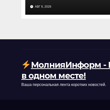
уничтожены за ночь над
АВГ 6, 2026
регионами России —
подробности
МолнияИнформ - 
в одном месте!
Ваша персональная лента коротких новостей.