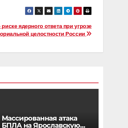
 риске ядерного ответа при угрозе
ториальной целостности России
Массированная атака
БПЛА на Ярославскую