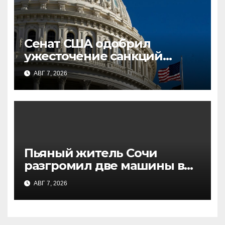
Сенат США одобрил
ужесточение санкций
против России и Ирана: что
АВГ 7, 2026
известно
Пьяный житель Сочи
разгромил две машины в
поисках «портала в другое
АВГ 7, 2026
измерение»: подробности
инцидента