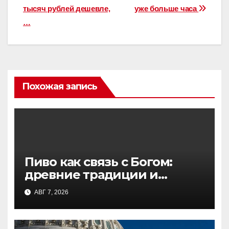
по
тысяч рублей дешевле,
уже больше часа
записям
…
Похожая запись
Пиво как связь с Богом:
древние традиции и
современные открытия
АВГ 7, 2026