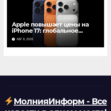
Apple повышает цены на
iPhone 17: глобальное
подорожание и прогнозы
АВГ 8, 2026
для iPhone 18
МолнияИнформ - Все