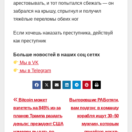
арестовывать, и тот попытался сбежать — он
забрался на крышу, спрыгнул и получил
тяжёлые переломы обеих ног
Если хочешь наказать преступника, действуй
как преступник
Больше новостей в наших соц сетях
Мы в VK
мы в Telegram
Навигация
Bitcoin может
Выгоревшие РАБотяги,
взлететь на 845% из-за
вам подгон: в команду
по
планов Трампа раздать
корабля ищут 30–50
записям
деньги: президент США
мужчин, которым
намерен выдать по
придётся искать