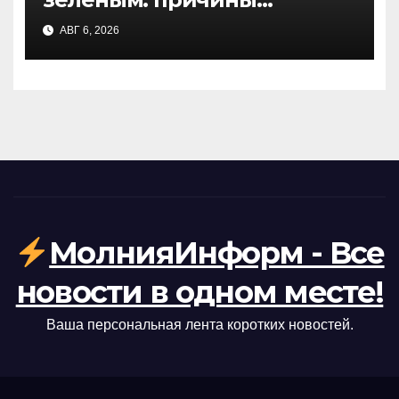
цветения воды и чем это
АВГ 6, 2026
опасно
МолнияИнформ - Все
новости в одном месте!
Ваша персональная лента коротких новостей.