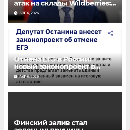
атак на склады Wildberries:
новые меры от властей
АВГ 6, 2026
Отмена ЕГЭ в России:
новый законопроект в
Госдуме — что изменится
АВГ 6, 2026
для выпускников
Финский залив стал
зеленым: причины